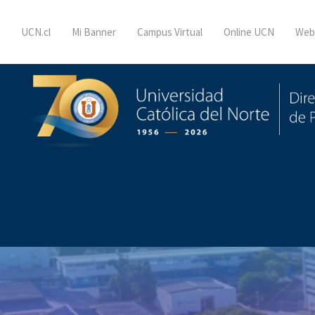
UCN.cl
Mi Banner
Campus Virtual
Online UCN
Web