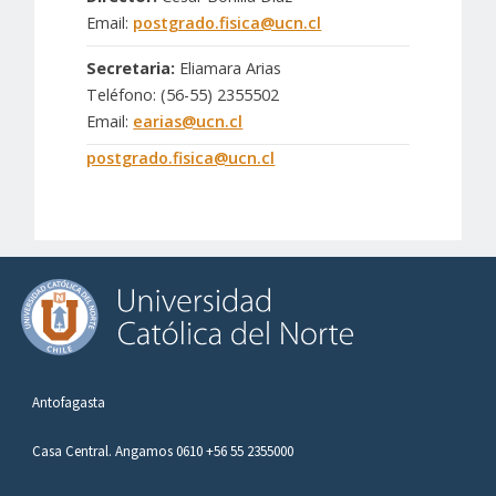
Email:
postgrado.fisica@ucn.cl
Secretaria:
Eliamara Arias
Teléfono: (56-55) 2355502
Email:
earias@ucn.cl
postgrado.fisica@ucn.cl
Antofagasta
Casa Central. Angamos 0610 +56 55 2355000