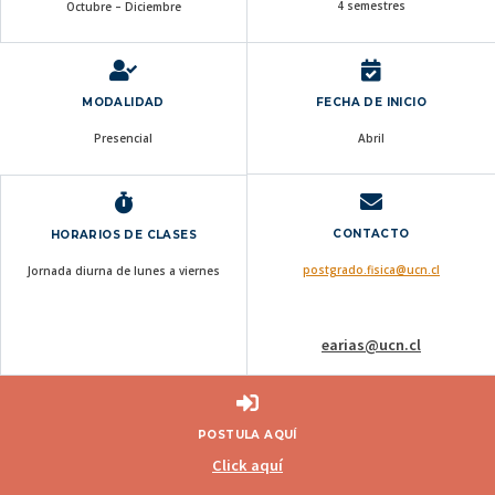
4 semestres
Octubre – Diciembre
MODALIDAD
FECHA DE INICIO
Presencial
Abril
CONTACTO
HORARIOS DE CLASES
postgrado.fisica@ucn.cl
Jornada diurna de lunes a viernes
earias@ucn.cl
POSTULA AQUÍ
Click aquí