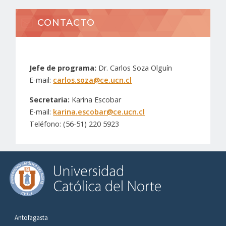
CONTACTO
Jefe de programa:
Dr. Carlos Soza Olguín
E-mail:
carlos.soza@ce.ucn.cl
Secretaria:
Karina Escobar
E-mail:
karina.escobar@ce.ucn.
cl
Teléfono: (56-51) 220 5923
Antofagasta