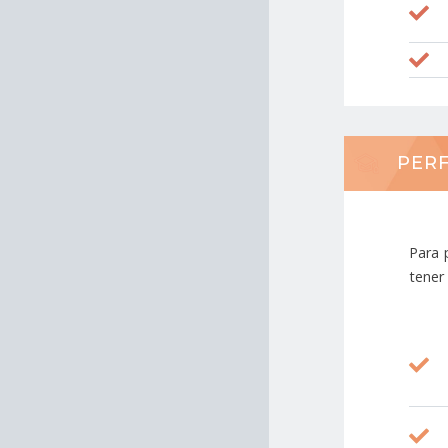
PERF
Para p
tener