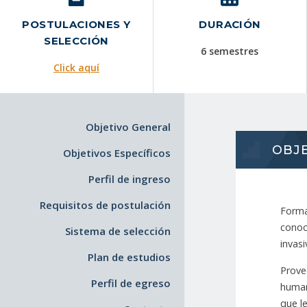
POSTULACIONES Y
DURACIÓN
SELECCIÓN
6 semestres
Click aquí
Objetivo General
OBJ
Objetivos Específicos
Perfil de ingreso
Requisitos de postulación
Formar
conoc
Sistema de selección
invasi
Plan de estudios
Prove
Perfil de egreso
human
que le