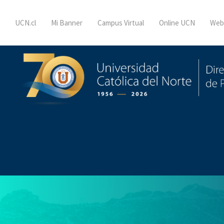
UCN.cl
Mi Banner
Campus Virtual
Online UCN
Web