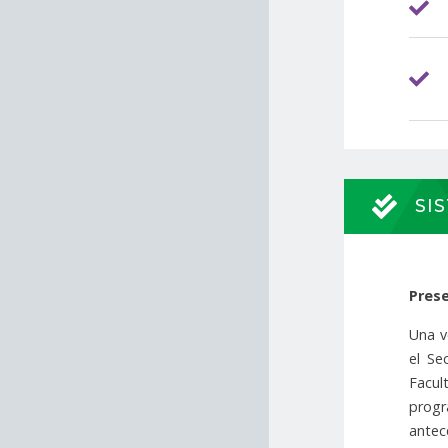
SI
Prese
Una v
el Se
Facul
progr
antec