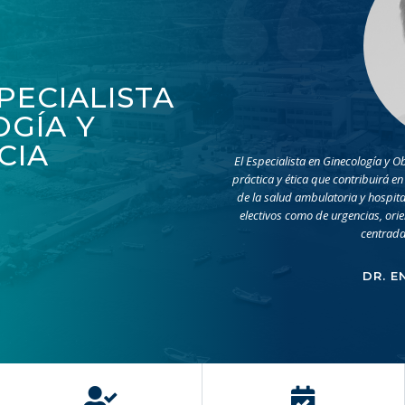
PECIALISTA
OGÍA Y
CIA
El Especialista en Ginecología y O
práctica y ética que contribuirá e
de la salud ambulatoria y hospita
electivos como de urgencias, ori
centrada
DR. E