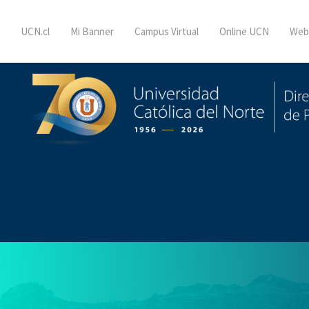
UCN.cl
Mi Banner
Campus Virtual
Online UCN
Web