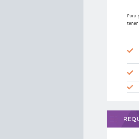
Para p
tener
REQU