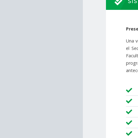
SI
Prese
Una v
el Se
Facul
progr
antec