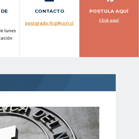
 DE
CONTACTO
POSTULA AQUÍ
Click aquí
postgrado.ficg@ucn.cl
de lunes
cación
.