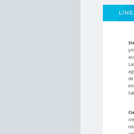
LÍNE
Si
y/
ac
La
ag
de
in
Sa
Ci
cr
re
ap