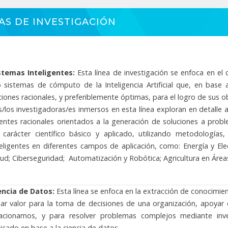
AS DE INVESTIGACIÓN
stemas Inteligentes:
Esta línea de investigación se enfoca en el 
o sistemas de cómputo de la Inteligencia Artificial que, en base 
ciones racionales, y preferiblemente óptimas, para el logro de sus ob
s/los investigadoras/es inmersos en esta línea exploran en detalle 
entes racionales orientados a la generación de soluciones a prob
 carácter científico básico y aplicado, utilizando metodologías
teligentes en diferentes campos de aplicación, como: Energía y Ele
lud; Ciberseguridad; Automatización y Robótica; Agricultura en Área
encia de Datos:
Esta línea se enfoca en la extracción de conocimie
ear valor para la toma de decisiones de una organización, apoyar
lacionamos, y para resolver problemas complejos mediante inves
licado en base a la ciencia de datos.