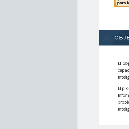
OBJ
El ob
capac
Intelig
El pr
Infor
probl
Inteli