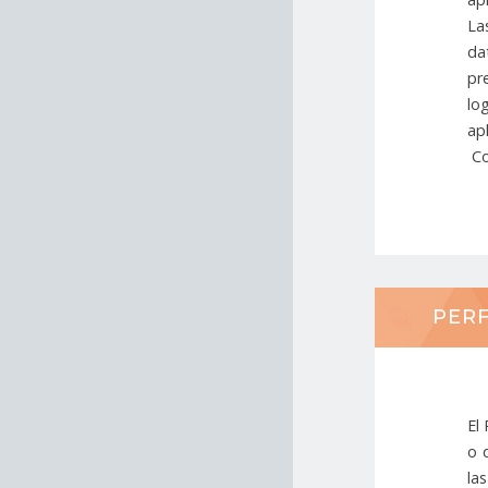
La
da
pr
lo
ap
Co
PERF
El
o 
la